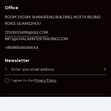
Office
ROOM 2503M, SHANGFENG BUILDING, NO374 BEIJING
ROAD, GUANGZHOU
1250603499@QQ.COM
INFO@CHALAKINTERTRADING.COM
+8618664646644
Newsletter
Subscr
I agree to the
Privacy Policy
.