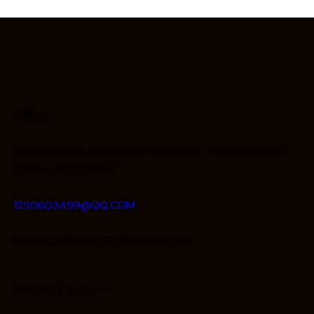
Office
ROOM 2503M, SHANGFENG BUILDING, NO374 BEIJING
ROAD, GUANGZHOU
1250603499@QQ.COM
INFO@CHALAKINTERTRADING.COM
+8618664646644